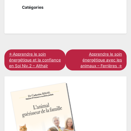
Catégories
Navigation
Apprendre le soin
Apprendre le soin
énergétique et la confiance
énergétique avec les
de
en Soi Niv.2 – Althaïr
animaux – Ferrières
l’article