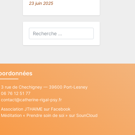
23 juin 2025
oordonnées
3 rue de Chechigney — 39600 Port-Lesney
06 76 12 51 77
contact@catherine-rigal-psy.fr
Association JTHAIME sur Facebook
Méditation « Prendre soin de soi » sur SounCloud