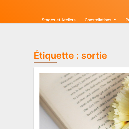
Aller
au
contenu
Stages et Ateliers
Constellations
P
Étiquette :
sortie