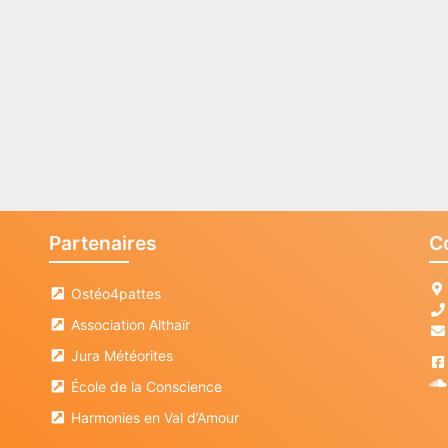
Partenaires
C
Ostéo4pattes
Association Althaïr
Jura Météorites
École de la Conscience
Harmonies en Val d’Amour