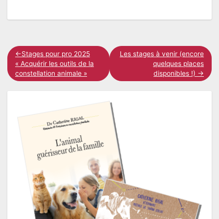
Navigation
Stages pour pro 2025
Les stages à venir (encore
« Acquérir les outils de la
quelques places
de
constellation animale »
disponibles !)
l’article