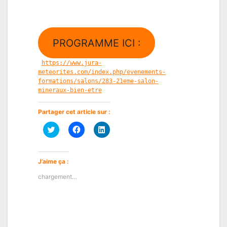
PROGRAMME ICI :
https://www.jura-
meteorites.com/index.php/evenements-
formations/salons/283-21eme-salon-
mineraux-bien-etre
Partager cet article sur :
Cliquez
Cliquez
Cliquez
pour
pour
pour
partager
partager
partager
sur
sur
sur
Twitter(ouvre
Facebook(ouvre
LinkedIn(ouvre
dans
dans
dans
J’aime ça :
une
une
une
nouvelle
nouvelle
nouvelle
chargement…
fenêtre)
fenêtre)
fenêtre)