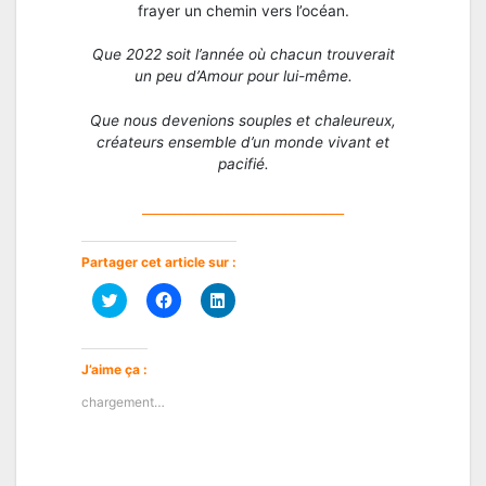
frayer un chemin vers l’océan.
Que 2022 soit l’année où chacun trouverait
un peu d’Amour pour lui-même.
Que nous devenions souples et chaleureux,
créateurs ensemble d’un monde vivant et
pacifié.
_______________________________
Partager cet article sur :
Cliquez
Cliquez
Cliquez
pour
pour
pour
partager
partager
partager
sur
sur
sur
Twitter(ouvre
Facebook(ouvre
LinkedIn(ouvre
dans
dans
dans
J’aime ça :
une
une
une
nouvelle
nouvelle
nouvelle
chargement…
fenêtre)
fenêtre)
fenêtre)