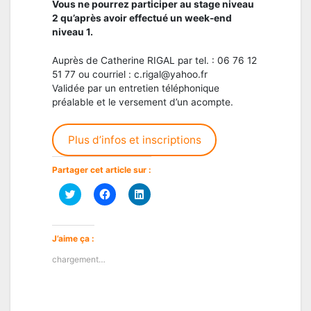
Vous ne pourrez participer au stage niveau
2 qu’après avoir effectué un week-end
niveau 1.
Auprès de Catherine RIGAL par tel. : 06 76 12
51 77 ou courriel : c.rigal@yahoo.fr
Validée par un entretien téléphonique
préalable et le versement d’un acompte.
Plus d’infos et inscriptions
Partager cet article sur :
Cliquez
Cliquez
Cliquez
pour
pour
pour
partager
partager
partager
sur
sur
sur
Twitter(ouvre
Facebook(ouvre
LinkedIn(ouvre
dans
dans
dans
J’aime ça :
une
une
une
nouvelle
nouvelle
nouvelle
chargement…
fenêtre)
fenêtre)
fenêtre)