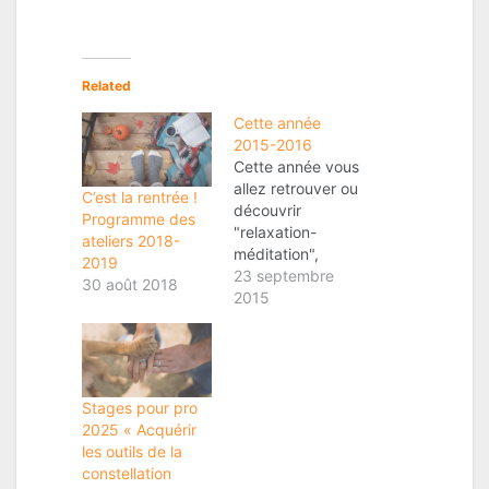
Related
Cette année
2015-2016
Cette année vous
allez retrouver ou
C’est la rentrée !
découvrir
Programme des
"relaxation-
ateliers 2018-
méditation",
2019
"confiance en Soi
23 septembre
30 août 2018
et soin
2015
énergétique",
"Prendre soin de
Soi" sans oublier
"les constellations
familiales" et les
Stages pour pro
stages "un temps
2025 « Acquérir
pour Soi". Tous
les outils de la
les détails :
constellation